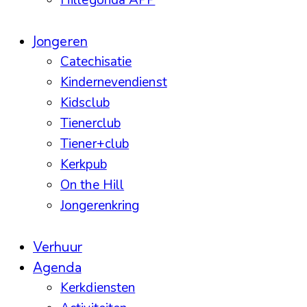
Hillegonda APP
Jongeren
Catechisatie
Kindernevendienst
Kidsclub
Tienerclub
Tiener+club
Kerkpub
On the Hill
Jongerenkring
Verhuur
Agenda
Kerkdiensten