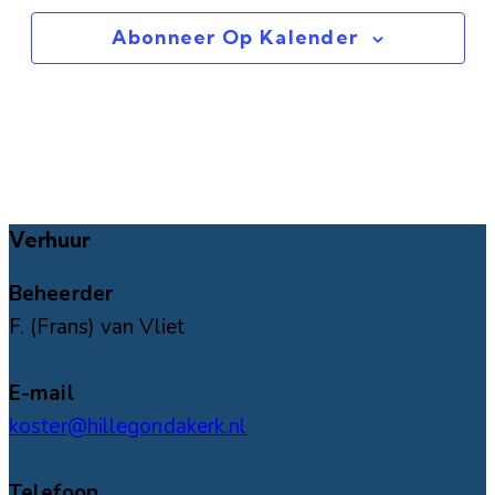
Abonneer Op Kalender
Verhuur
Beheerder
F. (Frans) van Vliet
E-mail
koster@hillegondakerk.nl
Telefoon