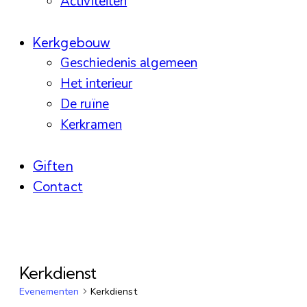
Activiteiten
Kerkgebouw
Geschiedenis algemeen
Het interieur
De ruïne
Kerkramen
Giften
Contact
facebook-
instagram
linkedin
1
Kerkdienst
Evenementen
Kerkdienst