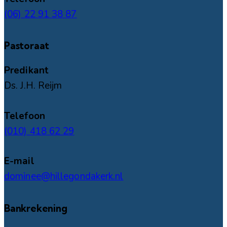
(06) 22 91 38 87
Pastoraat
Predikant
Ds. J.H. Reijm
Telefoon
(010) 418 62 29
E-mail
dominee@hillegondakerk.nl
Bankrekening