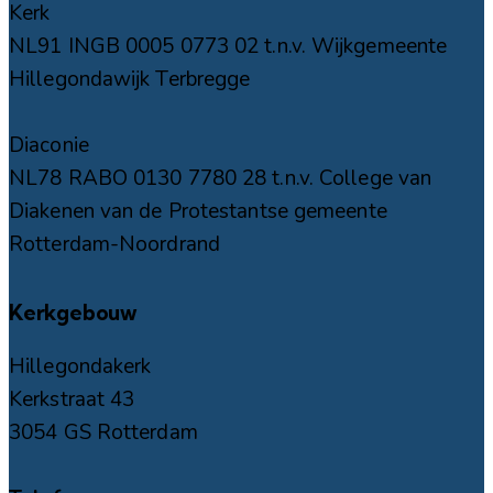
Kerk
NL91 INGB 0005 0773 02 t.n.v. Wijkgemeente
Hillegondawijk Terbregge
Diaconie
NL78 RABO 0130 7780 28 t.n.v. College van
Diakenen van de Protestantse gemeente
Rotterdam-Noordrand
Kerkgebouw
Hillegondakerk
Kerkstraat 43
3054 GS Rotterdam