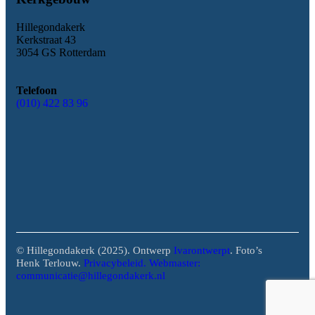
Hillegondakerk
Kerkstraat 43
3054 GS Rotterdam
Telefoon
(010) 422 83 96
© Hillegondakerk (2025). Ontwerp
Ivarontwerpt
. Foto’s
Henk Terlouw.
Privacybeleid.
Webmaster:
communicatie@hillegondakerk.nl