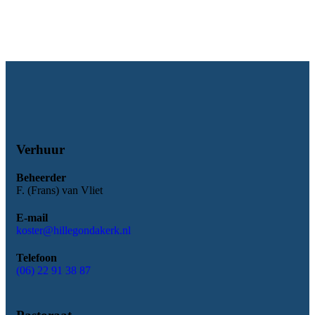
Verhuur
Beheerder
F. (Frans) van Vliet
E-mail
koster@hillegondakerk.nl
Telefoon
(06) 22 91 38 87