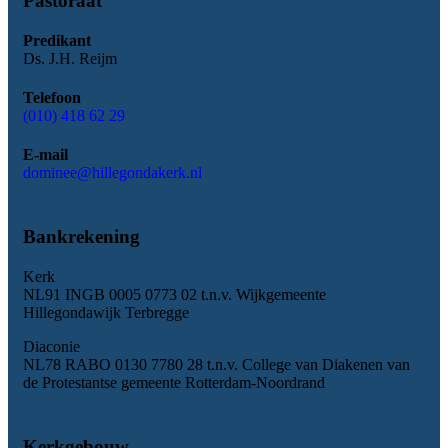
Pastoraat
Predikant
Ds. J.H. Reijm
Telefoon
(010) 418 62 29
E-mail
dominee@hillegondakerk.nl
Bankrekening
Kerk
NL91 INGB 0005 0773 02 t.n.v. Wijkgemeente
Hillegondawijk Terbregge
Diaconie
NL78 RABO 0130 7780 28 t.n.v. College van Diakenen van
de Protestantse gemeente Rotterdam-Noordrand
Kerkgebouw