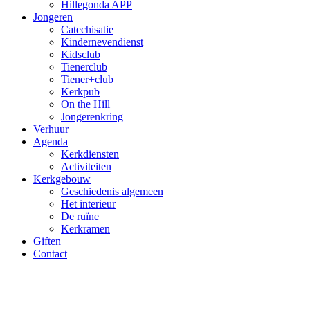
Hillegonda APP
Jongeren
Catechisatie
Kindernevendienst
Kidsclub
Tienerclub
Tiener+club
Kerkpub
On the Hill
Jongerenkring
Verhuur
Agenda
Kerkdiensten
Activiteiten
Kerkgebouw
Geschiedenis algemeen
Het interieur
De ruïne
Kerkramen
Giften
Contact