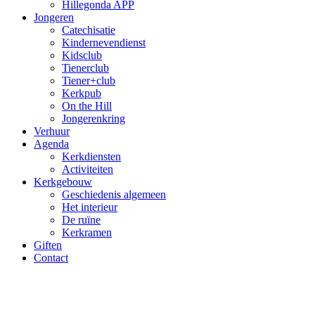
Hillegonda APP
Jongeren
Catechisatie
Kindernevendienst
Kidsclub
Tienerclub
Tiener+club
Kerkpub
On the Hill
Jongerenkring
Verhuur
Agenda
Kerkdiensten
Activiteiten
Kerkgebouw
Geschiedenis algemeen
Het interieur
De ruïne
Kerkramen
Giften
Contact