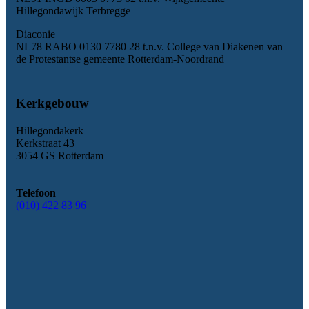
Hillegondawijk Terbregge
Diaconie
NL78 RABO 0130 7780 28 t.n.v. College van Diakenen van
de Protestantse gemeente Rotterdam-Noordrand
Kerkgebouw
Hillegondakerk
Kerkstraat 43
3054 GS Rotterdam
Telefoon
(010) 422 83 96