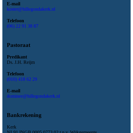
E-mail
koster@hillegondakerk.nl
Telefoon
(06) 22 91 38 87
Pastoraat
Predikant
Ds. J.H. Reijm
Telefoon
(010) 418 62 29
E-mail
dominee@hillegondakerk.nl
Bankrekening
Kerk
NL91 INGB 0005 0773 02 t.n.v. Wijkgemeente