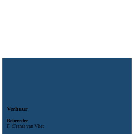
Verhuur
Beheerder
F. (Frans) van Vliet