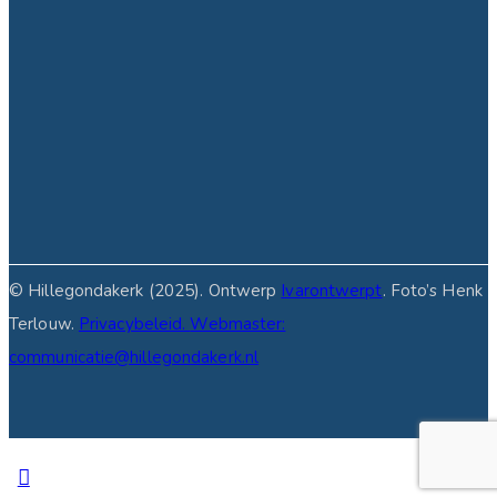
facebook-
instagram
linkedin
1
© Hillegondakerk (2025). Ontwerp
Ivarontwerpt
. Foto’s Henk
Terlouw.
Privacybeleid.
Webmaster:
communicatie@hillegondakerk.nl