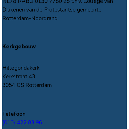
NL78 RABO 0130 7780 28 t.n.v. College van
Diakenen van de Protestantse gemeente
Rotterdam-Noordrand
Kerkgebouw
Hillegondakerk
Kerkstraat 43
3054 GS Rotterdam
Telefoon
(010) 422 83 96