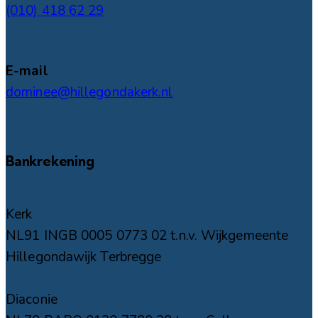
(010) 418 62 29
E-mail
dominee@hillegondakerk.nl
Bankrekening
Kerk
NL91 INGB 0005 0773 02 t.n.v. Wijkgemeente
Hillegondawijk Terbregge
Diaconie