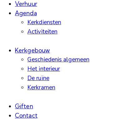
Verhuur
Agenda
Kerkdiensten
Activiteiten
Kerkgebouw
Geschiedenis algemeen
Het interieur
De ruïne
Kerkramen
Giften
Contact
facebook-
instagram
linkedin