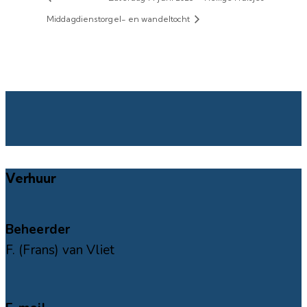
Middagdienst
orgel- en wandeltocht
Verhuur
Beheerder
F. (Frans) van Vliet