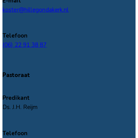
E-mail
koster@hillegondakerk.nl
Telefoon
(06) 22 91 38 87
Pastoraat
Predikant
Ds. J.H. Reijm
Telefoon