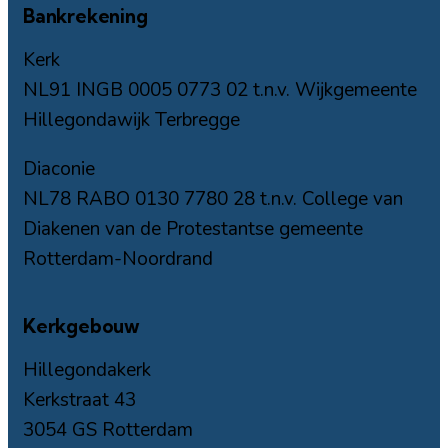
Bankrekening
Kerk
NL91 INGB 0005 0773 02 t.n.v. Wijkgemeente
Hillegondawijk Terbregge
Diaconie
NL78 RABO 0130 7780 28 t.n.v. College van
Diakenen van de Protestantse gemeente
Rotterdam-Noordrand
Kerkgebouw
Hillegondakerk
Kerkstraat 43
3054 GS Rotterdam