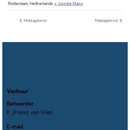
Rotterdam
,
Netherlands
+ Google Maps
Middagdienst
Middagdienst
Verhuur
Beheerder
F. (Frans) van Vliet
E-mail