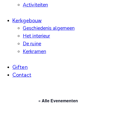
Activiteiten
Kerkgebouw
Geschiedenis algemeen
Het interieur
De ruïne
Kerkramen
Giften
Contact
facebook-
instagram
linkedin
1
« Alle Evenementen