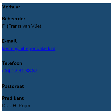
Verhuur
Beheerder
F. (Frans) van Vliet
E-mail
koster@hillegondakerk.nl
Telefoon
(06) 22 91 38 87
Pastoraat
Predikant
Ds. J.H. Reijm