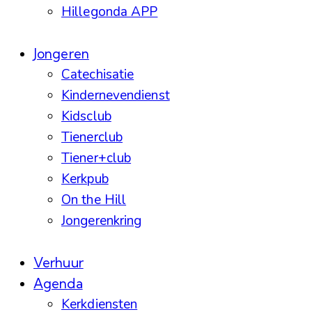
Hillegonda APP
Jongeren
Catechisatie
Kindernevendienst
Kidsclub
Tienerclub
Tiener+club
Kerkpub
On the Hill
Jongerenkring
Verhuur
Agenda
Kerkdiensten