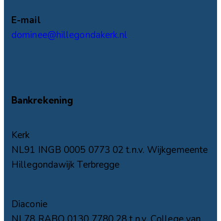
E-mail
dominee@hillegondakerk.nl
Bankrekening
Kerk
NL91 INGB 0005 0773 02 t.n.v. Wijkgemeente
Hillegondawijk Terbregge
Diaconie
NL78 RABO 0130 7780 28 t.n.v. College van