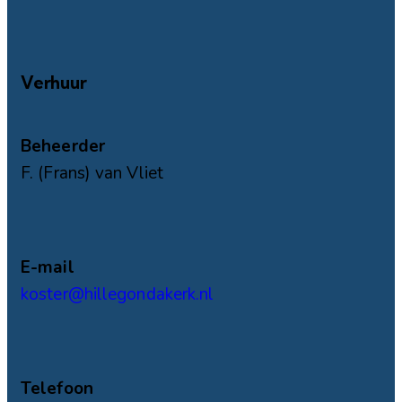
Verhuur
Beheerder
F. (Frans) van Vliet
E-mail
koster@hillegondakerk.nl
Telefoon