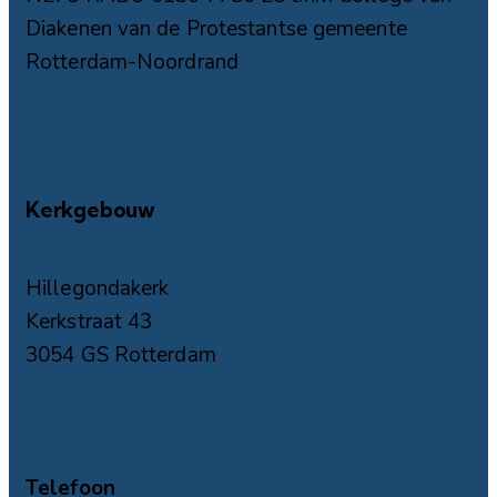
Diakenen van de Protestantse gemeente
Rotterdam-Noordrand
Kerkgebouw
Hillegondakerk
Kerkstraat 43
3054 GS Rotterdam
Telefoon