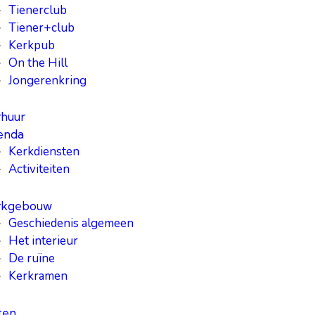
Tienerclub
Tiener+club
Kerkpub
On the Hill
Jongerenkring
huur
enda
Kerkdiensten
Activiteiten
rkgebouw
Geschiedenis algemeen
Het interieur
De ruïne
Kerkramen
ten