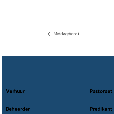
Middagdienst
Verhuur
Pastoraat
Beheerder
Predikant