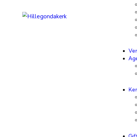
Ver
Ag
Ke
Gif