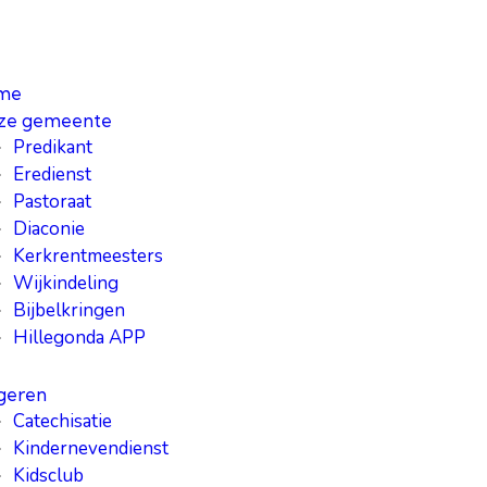
me
ze gemeente
Predikant
Eredienst
Pastoraat
Diaconie
Kerkrentmeesters
Wijkindeling
Bijbelkringen
Hillegonda APP
geren
Catechisatie
Kindernevendienst
Kidsclub