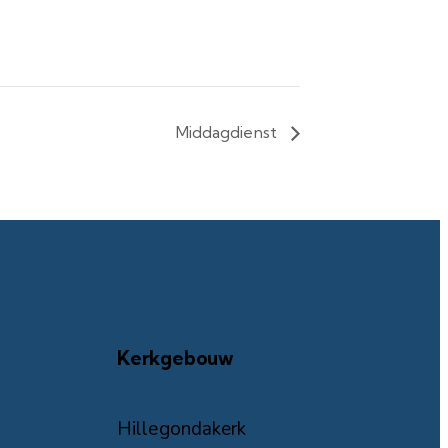
Middagdienst
Kerkgebouw
Hillegondakerk