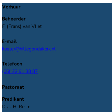
Verhuur
Beheerder
F. (Frans) van Vliet
E-mail
koster@hillegondakerk.nl
Telefoon
(06) 22 91 38 87
Pastoraat
Predikant
Ds. J.H. Reijm