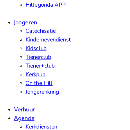
Hillegonda APP
Jongeren
Catechisatie
Kindernevendienst
Kidsclub
Tienerclub
Tiener+club
Kerkpub
On the Hill
Jongerenkring
Verhuur
Agenda
Kerkdiensten