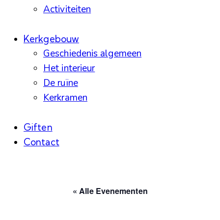
Activiteiten
Kerkgebouw
Geschiedenis algemeen
Het interieur
De ruïne
Kerkramen
Giften
Contact
facebook-
instagram
linkedin
1
« Alle Evenementen