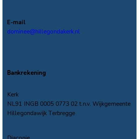
E-mail
dominee@hillegondakerk.nl
Bankrekening
Kerk
NL91 INGB 0005 0773 02 t.n.v. Wijkgemeente
Hillegondawijk Terbregge
Diaconie