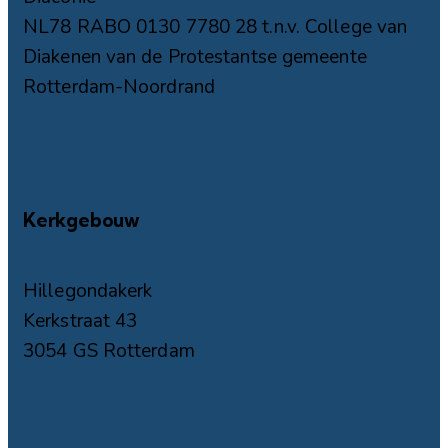
NL78 RABO 0130 7780 28 t.n.v. College van
Diakenen van de Protestantse gemeente
Rotterdam-Noordrand
Kerkgebouw
Hillegondakerk
Kerkstraat 43
3054 GS Rotterdam