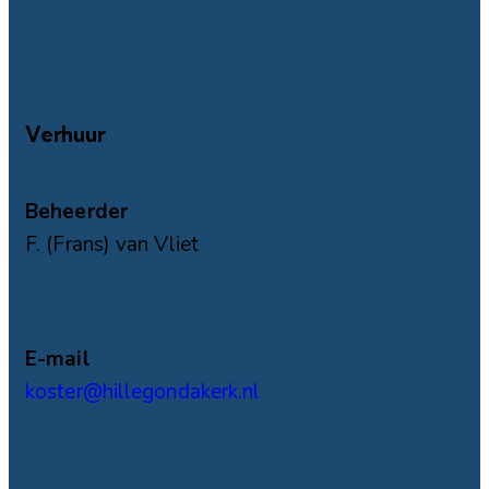
Verhuur
Beheerder
F. (Frans) van Vliet
E-mail
koster@hillegondakerk.nl