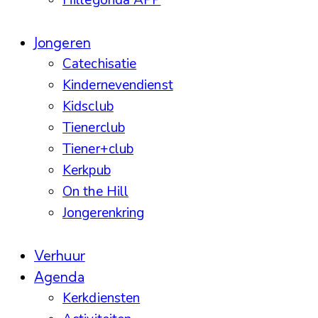
Hillegonda APP
Jongeren
Catechisatie
Kindernevendienst
Kidsclub
Tienerclub
Tiener+club
Kerkpub
On the Hill
Jongerenkring
Verhuur
Agenda
Kerkdiensten