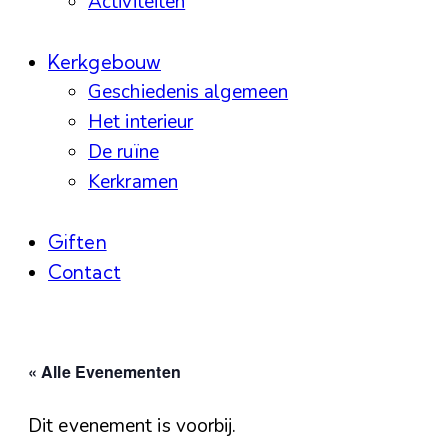
Activiteiten
Kerkgebouw
Geschiedenis algemeen
Het interieur
De ruïne
Kerkramen
Giften
Contact
facebook-
instagram
linkedin
1
« Alle Evenementen
Dit evenement is voorbij.