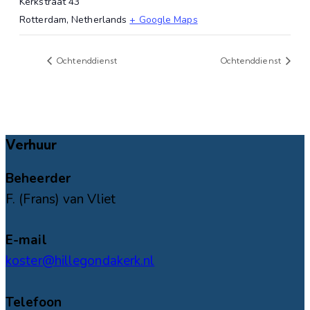
Kerkstraat 43
Rotterdam
,
Netherlands
+ Google Maps
Ochtenddienst
Ochtenddienst
Verhuur
Beheerder
F. (Frans) van Vliet
E-mail
koster@hillegondakerk.nl
Telefoon