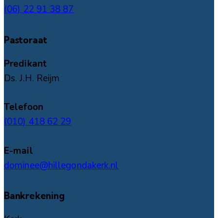
(06) 22 91 38 87
Pastoraat
Predikant
Ds. J.H. Reijm
Telefoon
(010) 418 62 29
E-mail
dominee@hillegondakerk.nl
Bankrekening