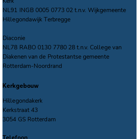
Kerk
NL91 INGB 0005 0773 02 t.n.v. Wijkgemeente
Hillegondawijk Terbregge
Diaconie
NL78 RABO 0130 7780 28 t.n.v. College van
Diakenen van de Protestantse gemeente
Rotterdam-Noordrand
Kerkgebouw
Hillegondakerk
Kerkstraat 43
3054 GS Rotterdam
Telefoon