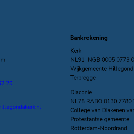
Bankrekening
Kerk
ijm
NL91 INGB 0005 0773 02 
Wijkgemeente Hillegond
Terbregge
62 29
Diaconie
NL78 RABO 0130 7780 28
llegondakerk.nl
College van Diakenen va
Protestantse gemeente
Rotterdam-Noordrand