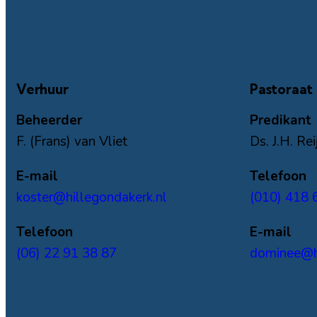
Verhuur
Pastoraat
Beheerder
Predikant
F. (Frans) van Vliet
Ds. J.H. Re
E-mail
Telefoon
koster@hillegondakerk.nl
(010) 418 
Telefoon
E-mail
(06) 22 91 38 87
dominee@hi