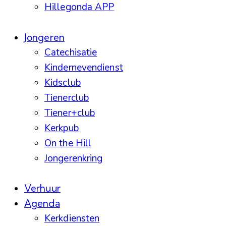
Hillegonda APP
Jongeren
Catechisatie
Kindernevendienst
Kidsclub
Tienerclub
Tiener+club
Kerkpub
On the Hill
Jongerenkring
Verhuur
Agenda
Kerkdiensten