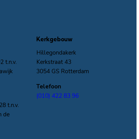
Kerkgebouw
Hillegondakerk
t.n.v.
Kerkstraat 43
awijk
3054 GS Rotterdam
Telefoon
(010) 422 83 96
 t.n.v.
n de